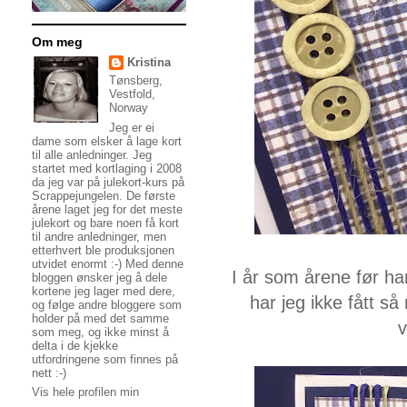
Om meg
Kristina
Tønsberg,
Vestfold,
Norway
Jeg er ei
dame som elsker å lage kort
til alle anledninger. Jeg
startet med kortlaging i 2008
da jeg var på julekort-kurs på
Scrappejungelen. De første
årene laget jeg for det meste
julekort og bare noen få kort
til andre anledninger, men
etterhvert ble produksjonen
utvidet enormt :-) Med denne
I år som årene før har
bloggen ønsker jeg å dele
kortene jeg lager med dere,
har jeg ikke fått s
og følge andre bloggere som
holder på med det samme
v
som meg, og ikke minst å
delta i de kjekke
utfordringene som finnes på
nett :-)
Vis hele profilen min