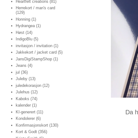
Heartfelt creations
(81)
Herrekort / man's card
(129)
Honning
(1)
Hydrangea
(1)
Høst
(14)
IndigoBlu
(5)
invitasjon / invitation
(1)
Jakkekort / jacket card
(5)
JansDigiStampShop
(1)
Jeans
(4)
jul
(36)
Juleby
(13)
juledekorasjon
(12)
Julehus
(12)
Kaboks
(74)
kalender
(1)
Da h
KI-generert
(11)
Kondolerer
(6)
Konfirmasjonskort
(130)
Kort & Godt
(356)