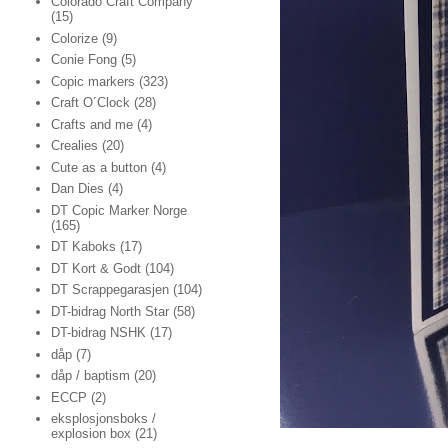
Colorado Craft Company
(15)
Colorize
(9)
Conie Fong
(5)
Copic markers
(323)
Craft O´Clock
(28)
Crafts and me
(4)
Crealies
(20)
Cute as a button
(4)
Dan Dies
(4)
DT Copic Marker Norge
(165)
DT Kaboks
(17)
DT Kort & Godt
(104)
DT Scrappegarasjen
(104)
DT-bidrag North Star
(58)
DT-bidrag NSHK
(17)
dåp
(7)
dåp / baptism
(20)
ECCP
(2)
eksplosjonsboks /
explosion box
(21)