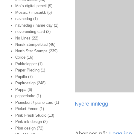
Mo´s digital pencil
(9)
Mosaic / mosaikk
(5)
navnedag
(1)
navnedag / name day
(1)
neverending card
(2)
No Lines
(22)
Norsk stempelblad
(46)
North Star Stamps
(239)
Oxide
(16)
Pakkelapper
(1)
Paper Piecing
(1)
Papillo
(7)
Papirdesign
(248)
Pappa
(6)
pepperkake
(1)
Pianokort / piano card
(1)
Nyere innlegg
Picket Fence
(1)
Pink Fresh Studio
(13)
Pink ink design
(2)
Pion design
(72)
Abonner på:
Legg inn