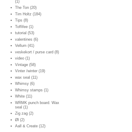
(1)
The Ton
(20)
Tim Holtz
(184)
Tips
(8)
Toffifee
(1)
tutorial
(53)
valentines
(6)
Vellum
(41)
veskekort / purse card
(8)
video
(1)
Vintage
(58)
Vinter /winter
(19)
wax seal
(11)
Whimsy
(6)
Whimsy stamps
(1)
White
(11)
WRMK punch board. Wax
seal
(1)
Zig zag
(2)
Øl
(2)
Aall & Create
(12)