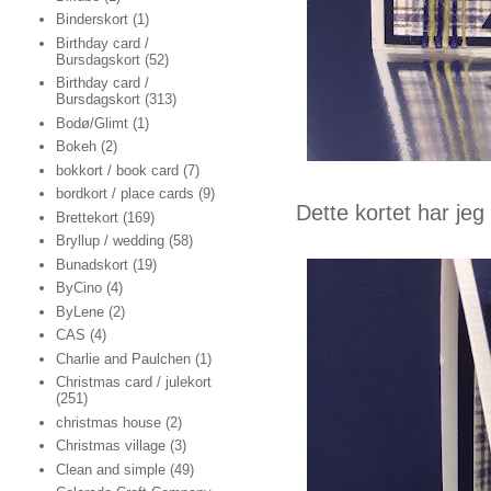
Binderskort
(1)
Birthday card /
Bursdagskort
(52)
Birthday card /
Bursdagskort
(313)
Bodø/Glimt
(1)
Bokeh
(2)
bokkort / book card
(7)
bordkort / place cards
(9)
Dette kortet har je
Brettekort
(169)
Bryllup / wedding
(58)
Bunadskort
(19)
ByCino
(4)
ByLene
(2)
CAS
(4)
Charlie and Paulchen
(1)
Christmas card / julekort
(251)
christmas house
(2)
Christmas village
(3)
Clean and simple
(49)