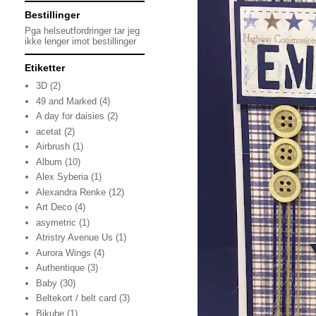
Bestillinger
Pga helseutfordringer tar jeg
ikke lenger imot bestillinger
Etiketter
3D
(2)
49 and Marked
(4)
A day for daisies
(2)
acetat
(2)
Airbrush
(1)
Album
(10)
Alex Syberia
(1)
Alexandra Renke
(12)
Art Deco
(4)
asymetric
(1)
Atristry Avenue Us
(1)
Aurora Wings
(4)
Authentique
(3)
Baby
(30)
Beltekort / belt card
(3)
Bikube
(1)