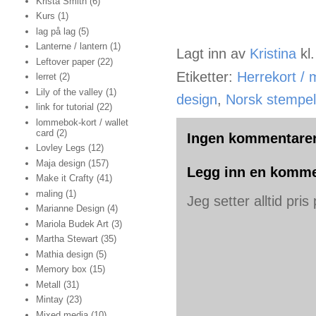
Krista Smith
(6)
Kurs
(1)
lag på lag
(5)
Lanterne / lantern
(1)
Lagt inn av
Kristina
kl
Leftover paper
(22)
Etiketter:
Herrekort / 
lerret
(2)
Lily of the valley
(1)
design
,
Norsk stempel
link for tutorial
(22)
lommebok-kort / wallet
card
(2)
Ingen kommentarer
Lovley Legs
(12)
Maja design
(157)
Legg inn en komme
Make it Crafty
(41)
maling
(1)
Jeg setter alltid pri
Marianne Design
(4)
Mariola Budek Art
(3)
Martha Stewart
(35)
Mathia design
(5)
Memory box
(15)
Metall
(31)
Mintay
(23)
Mixed media
(10)