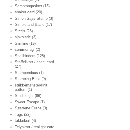
Scrapmagasinet
(13)
shaker card
(20)
Simon Says Stamp
(3)
Simple and Basic
(17)
Sizzix
(23)
sjokolade
(3)
Slimline
(19)
sommerfugl
(2)
Spellbinders
(128)
Staffelikort / easel card
(27)
Stampendous
(1)
Stamping Bella
(9)
strikkemønster/knit
pattern
(1)
StudioLight
(86)
Sweet Escape
(1)
Søstrene Grene
(3)
Tags
(22)
takkekort
(4)
Telyskort / tealight card