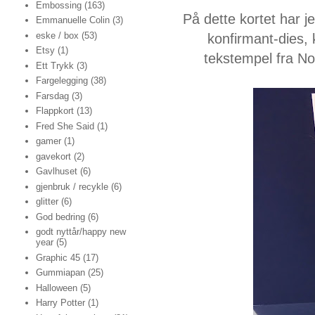
Embossing
(163)
På dette kortet har j
Emmanuelle Colin
(3)
eske / box
(53)
konfirmant-dies,
Etsy
(1)
tekstempel fra No
Ett Trykk
(3)
Fargelegging
(38)
Farsdag
(3)
Flappkort
(13)
Fred She Said
(1)
gamer
(1)
gavekort
(2)
Gavlhuset
(6)
gjenbruk / recykle
(6)
glitter
(6)
God bedring
(6)
godt nyttår/happy new
year
(5)
Graphic 45
(17)
Gummiapan
(25)
Halloween
(5)
Harry Potter
(1)