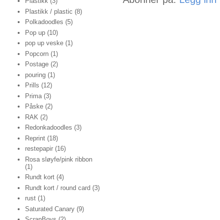
Plastikk
(3)
Plastikk / plastic
(8)
Polkadoodles
(5)
Pop up
(10)
pop up veske
(1)
Popcorn
(1)
Postage
(2)
pouring
(1)
Prills
(12)
Prima
(3)
Påske
(2)
RAK
(2)
Redonkadoodles
(3)
Reprint
(18)
restepapir
(16)
Rosa sløyfe/pink ribbon
(1)
Rundt kort
(4)
Rundt kort / round card
(3)
rust
(1)
Saturated Canary
(9)
ScrapBoys
(2)